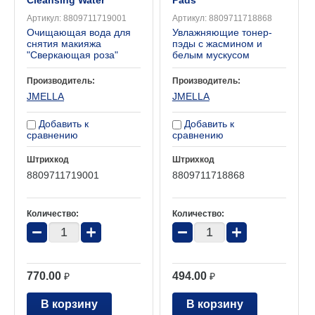
Cleansing Water
Pads
Артикул:
8809711719001
Артикул:
8809711718868
Очищающая вода для
Увлажняющие тонер-
снятия макияжа
пэды с жасмином и
"Сверкающая роза"
белым мускусом
Производитель:
Производитель:
JMELLA
JMELLA
Добавить к
Добавить к
сравнению
сравнению
Штрихкод
Штрихкод
8809711719001
8809711718868
Количество:
Количество:
−
+
−
+
770.00
494.00
₽
₽
В корзину
В корзину