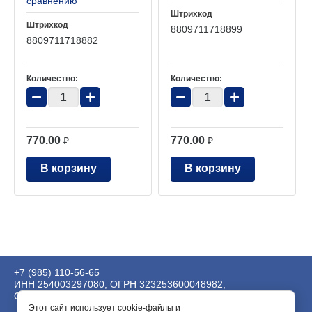
сравнению
Штрихкод
Штрихкод
8809711718899
8809711718882
Количество:
Количество:
−
+
−
+
770.00
770.00
₽
₽
В корзину
В корзину
+7 (985) 110-56-65
ИНН 254003297080, ОГРН 323253600048982,
ОКВЭД 62.01, 63.99.1, 73.20.
Этот сайт использует cookie-файлы и