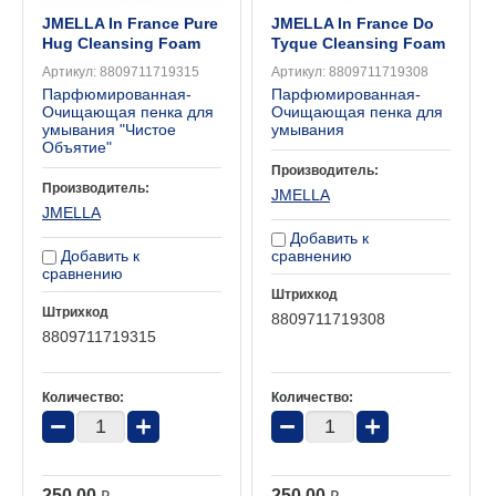
JMELLA In France Pure
JMELLA In France Do
Hug Cleansing Foam
Tyque Cleansing Foam
Артикул:
8809711719315
Артикул:
8809711719308
Парфюмированная-
Парфюмированная-
Очищающая пенка для
Очищающая пенка для
умывания "Чистое
умывания
Объятие"
Производитель:
Производитель:
JMELLA
JMELLA
Добавить к
Добавить к
сравнению
сравнению
Штрихкод
Штрихкод
8809711719308
8809711719315
Количество:
Количество:
−
+
−
+
250.00
250.00
₽
₽