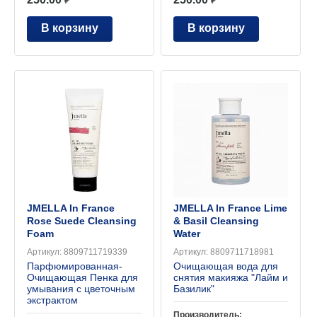
В корзину
В корзину
JMELLA In France
JMELLA In France Lime
Rose Suede Cleansing
& Basil Cleansing
Foam
Water
Артикул:
8809711719339
Артикул:
8809711718981
Парфюмированная-
Очищающая вода для
Очищающая Пенка для
снятия макияжа "Лайм и
умывания с цветочным
Базилик"
экстрактом
Производитель: