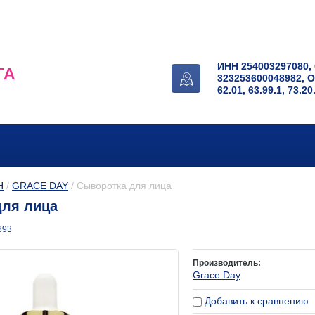
ИНН 254003297080,
ГА
323253600048982, 
62.01, 63.99.1, 73.20
Н
 / 
GRACE DAY
 / Сыворотка для лица
для лица
893
Производитель:
Grace Day
Добавить к сравнению