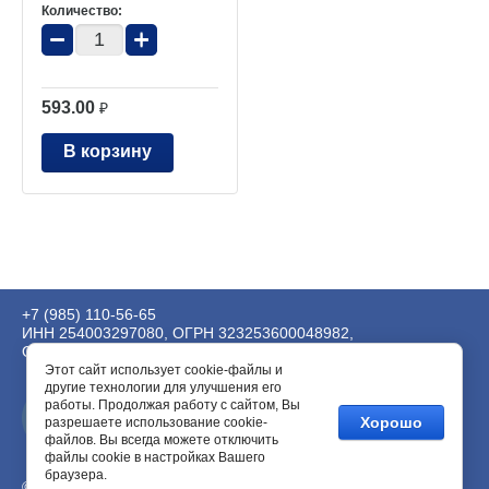
Количество:
−
+
593.00
₽
В корзину
+7 (985) 110-56-65
ИНН 254003297080, ОГРН 323253600048982,
ОКВЭД 62.01, 63.99.1, 73.20.
Этот сайт использует cookie-файлы и
другие технологии для улучшения его
работы. Продолжая работу с сайтом, Вы
Хорошо
разрешаете использование cookie-
файлов. Вы всегда можете отключить
файлы cookie в настройках Вашего
браузера.
© 1999 - 2026 ИП Масловский Андрей Андреевич