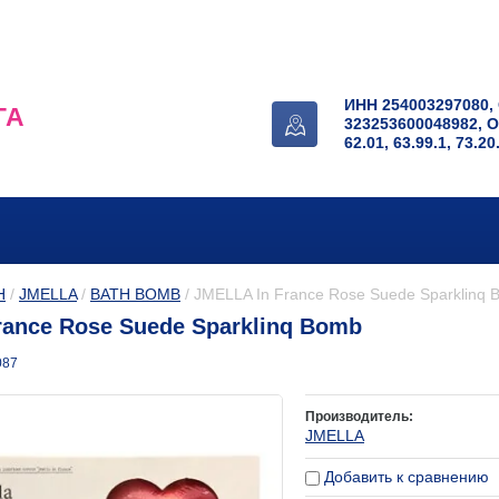
ИНН 254003297080,
ГА
323253600048982, 
62.01, 63.99.1, 73.20
Н
 / 
JMELLA
 / 
BATH BOMB
 / JMELLA In France Rose Suede Sparklinq
rance Rose Suede Sparklinq Bomb
087
Производитель:
JMELLA
Добавить к сравнению