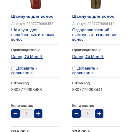
Шампунь для волос
Шампунь для волос
Артикул:
8807779098458
Артикул:
8807779098441
Шампунь для
Оздоравливающий
ослабленных и тонких
шампунь от выпадения
волос
волос
Производитель:
Производитель:
Daeng Gi Meo Ri
Daeng Gi Meo Ri
Добавить к
Добавить к
сравнению
сравнению
Штрихкод
Штрихкод
8807779098458
8807779098441
Количество:
Количество:
−
+
−
+
975.00
838.00
₽
₽